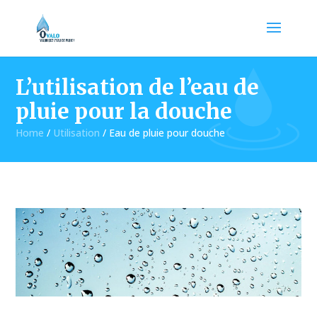
L’utilisation de l’eau de
pluie pour la douche
Home
/
Utilisation
/
Eau de pluie pour douche